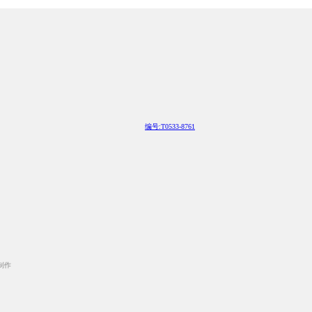
编号:T0533-8761
画制作