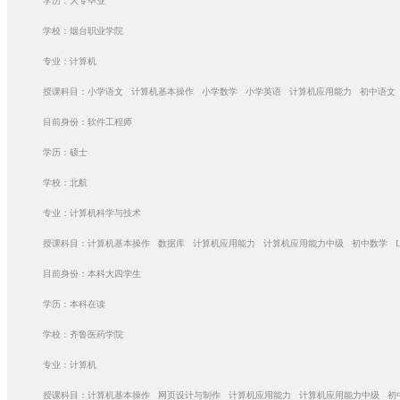
学历：大专毕业
学校：烟台职业学院
专业：计算机
授课科目：小学语文 计算机基本操作 小学数学 小学英语 计算机应用能力 初中语文
目前身份：软件工程师
学历：硕士
学校：北航
专业：计算机科学与技术
授课科目：计算机基本操作 数据库 计算机应用能力 计算机应用能力中级 初中数学 Li
目前身份：本科大四学生
学历：本科在读
学校：齐鲁医药学院
专业：计算机
授课科目：计算机基本操作 网页设计与制作 计算机应用能力 计算机应用能力中级 初