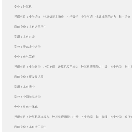
专业：计算机
授课科目：小学语文 计算机基本操作 小学数学 小学英语 计算机应用能力 初中语文
目前身份：本科大三学生
学历：本科在读
学校：青岛农业大学
专业：电气工程
授课科目：小学数学 小学英语 计算机应用能力 计算机应用能力中级 初中数学 初中
目前身份：研发技术员
学历：本科毕业
学校：中国海洋大学
专业：机电一体化
授课科目：计算机基本操作 计算机应用能力中级 初中数学 初中物理 初中化学 程序
目前身份：本科大三学生